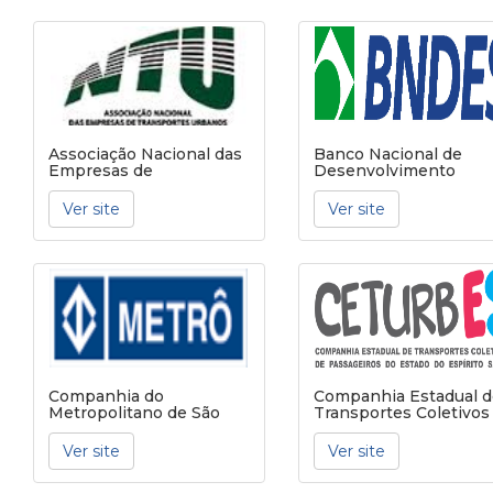
Associação Nacional das
Banco Nacional de
Empresas de
Desenvolvimento
Transportes Urbanos -
Economico e Social -
NTU
BNDES
Ver site
Ver site
Companhia do
Companhia Estadual d
Metropolitano de São
Transportes Coletivos
Paulo - Metrô - Sede
Passageiros do Estad
do Espírito Santo -
Ver site
Ver site
CETURB/ES