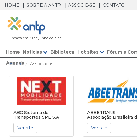
HOME
SOBRE A ANTP
ASSOCIE-SE
CONTATO
Fundada em 30 de junho de 1977
Home
Notícias
Biblioteca
Hot sites
Fórum e Co
Agenda
Home
Associadas
ABC Sistema de
ABEETRANS -
Transportes SPE S.A
Associação Brasileira 
Empresas de
Engenharia de Trânsit
Ver site
Ver site