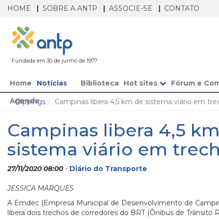
HOME
SOBRE A ANTP
ASSOCIE-SE
CONTATO
Fundada em 30 de junho de 1977
Home
Notícias
Biblioteca
Hot sites
Fórum e Co
Agenda
Clippings
Campinas libera 4,5 km de sistema viário em tr
Campinas libera 4,5 k
sistema viário em trec
27/11/2020 08:00
-
Diário do Transporte
JESSICA MARQUES
A Emdec (Empresa Municipal de Desenvolvimento de Campinas)
libera dois trechos de corredores do BRT (Ônibus de Trânsito R