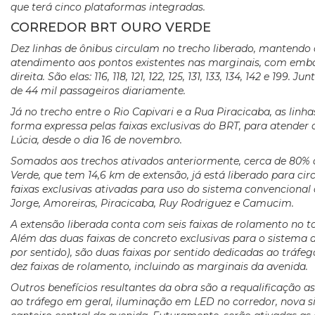
que terá cinco plataformas integradas.
CORREDOR BRT OURO VERDE
Dez linhas de ônibus circulam no trecho liberado, mantendo 
atendimento aos pontos existentes nas marginais, com emb
direita. São elas: 116, 118, 121, 122, 125, 131, 133, 134, 142 e 199.
de 44 mil passageiros diariamente.
Já no trecho entre o Rio Capivari e a Rua Piracicaba, as linhas 
forma expressa pelas faixas exclusivas do BRT, para atender
Lúcia, desde o dia 16 de novembro.
Somados aos trechos ativados anteriormente, cerca de 80%
Verde, que tem 14,6 km de extensão, já está liberado para cir
faixas exclusivas ativadas para uso do sistema convencional 
Jorge, Amoreiras, Piracicaba, Ruy Rodriguez e Camucim.
A extensão liberada conta com seis faixas de rolamento no 
Além das duas faixas de concreto exclusivas para o sistema 
por sentido), são duas faixas por sentido dedicadas ao tráf
dez faixas de rolamento, incluindo as marginais da avenida.
Outros benefícios resultantes da obra são a requalificação as
ao tráfego em geral, iluminação em LED no corredor, nova s