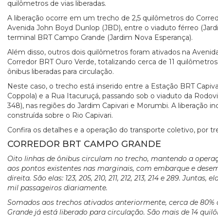
quilômetros de vias liberadas.
A liberação ocorre em um trecho de 2,5 quilômetros do Corr
Avenida John Boyd Dunlop (JBD), entre o viaduto férreo (Jard
terminal BRT Campo Grande (Jardim Nova Esperança).
Além disso, outros dois quilômetros foram ativados na Avenid
Corredor BRT Ouro Verde, totalizando cerca de 11 quilômetros 
ônibus liberadas para circulação.
Neste caso, o trecho está inserido entre a Estação BRT Capiva
Coppola) e a Rua Itacuruçá, passando sob o viaduto da Rodov
348), nas regiões do Jardim Capivari e Morumbi. A liberação i
construída sobre o Rio Capivari.
Confira os detalhes e a operação do transporte coletivo, por tr
CORREDOR BRT CAMPO GRANDE
Oito linhas de ônibus circulam no trecho, mantendo a opera
aos pontos existentes nas marginais, com embarque e desem
direita. São elas: 123, 205, 210, 211, 212, 213, 214 e 289. Juntas
mil passageiros diariamente.
Somados aos trechos ativados anteriormente, cerca de 80
Grande já está liberado para circulação. São mais de 14 quilô