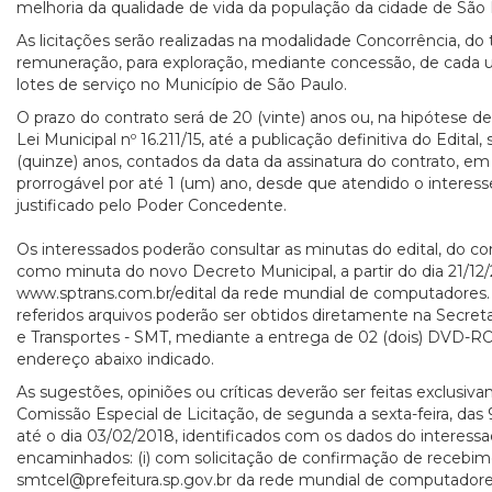
melhoria da qualidade de vida da população da cidade de São 
As licitações serão realizadas na modalidade Concorrência, do 
remuneração, para exploração, mediante concessão, de cada u
lotes de serviço no Município de São Paulo.
O prazo do contrato será de 20 (vinte) anos ou, na hipótese d
Lei Municipal nº 16.211/15, até a publicação definitiva do Edital,
(quinze) anos, contados da data da assinatura do contrato, e
prorrogável por até 1 (um) ano, desde que atendido o interes
justificado pelo Poder Concedente.
Os interessados poderão consultar as minutas do edital, do c
como minuta do novo Decreto Municipal, a partir do dia 21/12
www.sptrans.com.br/edital da rede mundial de computadores.
referidos arquivos poderão ser obtidos diretamente na Secreta
e Transportes - SMT, mediante a entrega de 02 (dois) DVD-ROM
endereço abaixo indicado.
As sugestões, opiniões ou críticas deverão ser feitas exclusivam
Comissão Especial de Licitação, de segunda a sexta-feira, das 
até o dia 03/02/2018, identificados com os dados do interess
encaminhados: (i) com solicitação de confirmação de recebi
smtcel@prefeitura.sp.gov.br da rede mundial de computadores 