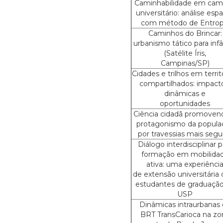
Caminhabilidade em ca
universitário: análise espa
com método de Entrop
Caminhos do Brincar:
urbanismo tático para infâ
(Satélite Íris,
Campinas/SP)
Cidades e trilhos em territ
compartilhados: impact
dinâmicas e
oportunidades
Ciência cidadã promoven
protagonismo da popula
por travessias mais segu
Diálogo interdisciplinar p
formação em mobilida
ativa: uma experiênci
de extensão universitária
estudantes de graduaçã
USP
Dinâmicas intraurbanas
BRT TransCarioca na zo