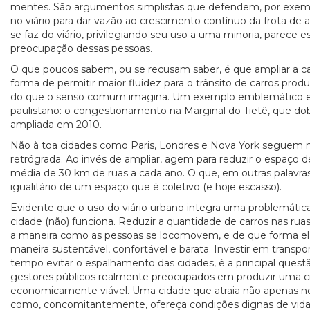
mentes. São argumentos simplistas que defendem, por exemp
no viário para dar vazão ao crescimento contínuo da frota d
se faz do viário, privilegiando seu uso a uma minoria, parece e
preocupação dessas pessoas.
O que poucos sabem, ou se recusam saber, é que ampliar a c
forma de permitir maior fluidez para o trânsito de carros produz
do que o senso comum imagina. Um exemplo emblemático e
paulistano: o congestionamento na Marginal do Tietê, que dob
ampliada em 2010.
Não à toa cidades como Paris, Londres e Nova York seguem 
retrógrada. Ao invés de ampliar, agem para reduzir o espaço d
média de 30 km de ruas a cada ano. O que, em outras palavras,
igualitário de um espaço que é coletivo (e hoje escasso).
Evidente que o uso do viário urbano integra uma problemáti
cidade (não) funciona. Reduzir a quantidade de carros nas rua
a maneira como as pessoas se locomovem, e de que forma el
maneira sustentável, confortável e barata. Investir em transp
tempo evitar o espalhamento das cidades, é a principal questã
gestores públicos realmente preocupados em produzir uma ci
economicamente viável. Uma cidade que atraia não apenas n
como, concomitantemente, ofereça condições dignas de vida 