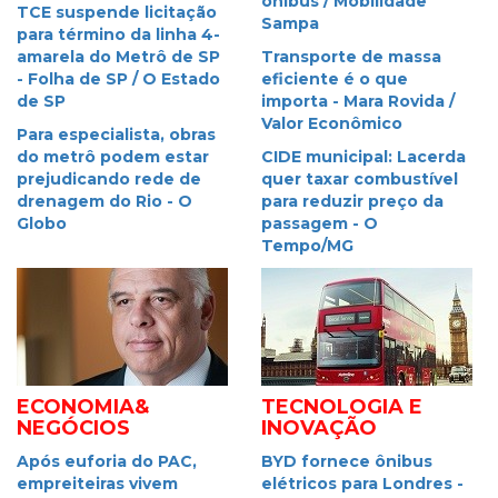
ônibus / Mobilidade
TCE suspende licitação
Sampa
para término da linha 4-
amarela do Metrô de SP
Transporte de massa
- Folha de SP / O Estado
eficiente é o que
de SP
importa - Mara Rovida /
Valor Econômico
Para especialista, obras
do metrô podem estar
CIDE municipal: Lacerda
prejudicando rede de
quer taxar combustível
drenagem do Rio - O
para reduzir preço da
Globo
passagem - O
Tempo/MG
ECONOMIA&
TECNOLOGIA E
NEGÓCIOS
INOVAÇÃO
Após euforia do PAC,
BYD fornece ônibus
empreiteiras vivem
elétricos para Londres -