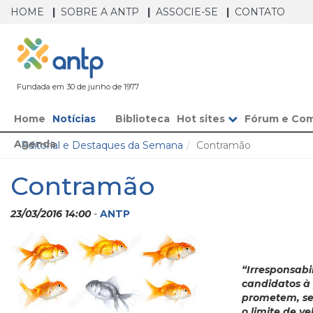
HOME
SOBRE A ANTP
ASSOCIE-SE
CONTATO
Fundada em 30 de junho de 1977
Home
Notícias
Biblioteca
Hot sites
Fórum e Co
Agenda
Editorial e Destaques da Semana
Contramão
Contramão
23/03/2016 14:00
-
ANTP
“Irresponsabi
candidatos à 
prometem, se 
o limite de v