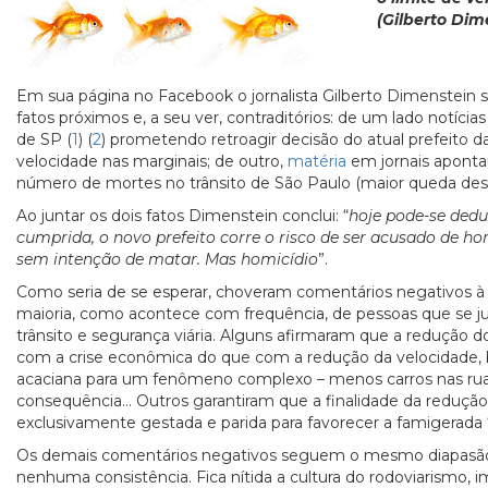
(Gilberto Dim
Em sua página no Facebook o jornalista Gilberto Dimenstein s
fatos próximos e, a seu ver, contraditórios: de um lado notícia
de SP (
1
) (
2
) prometendo retroagir decisão do atual prefeito da
velocidade nas marginais; de outro,
matéria
em jornais aponta
número de mortes no trânsito de São Paulo (maior queda des
Ao juntar os dois fatos Dimenstein conclui: “
hoje pode-se dedu
cumprida, o novo prefeito corre o risco de ser acusado de hom
sem intenção de matar. Mas homicídio
”.
Como seria de se esperar, choveram comentários negativos à op
maioria, como acontece com frequência, de pessoas que se 
trânsito e segurança viária. Alguns afirmaram que a redução 
com a crise econômica do que com a redução da velocidade,
acaciana para um fenômeno complexo – menos carros nas ru
consequência... Outros garantiram que a finalidade da redução
exclusivamente gestada e parida para favorecer a famigerada “
Os demais comentários negativos seguem o mesmo diapasão:
nenhuma consistência. Fica nítida a cultura do rodoviarismo,